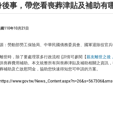
身後事，帶您看喪葬津貼及補助有
110年10月21日
源：勞動部勞工保險局、中華民國僑務委員會、國軍退除役官兵
離世時，除了要處理眾多行政流程 (詳情可參閱【
親友離世之後
供喪葬費用補助。本文統整所有與喪葬津貼及補助相關之資訊，
葬補助及亡故慰問金，協助您快速得知您可申請的方案。
s://www.gov.tw/News_Content.aspx?n=26&s=567306&sms