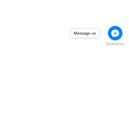
Message us
下一篇
首頁
關於圓城
服務流程
契約方案
助資訊
服務相簿
聯絡我們